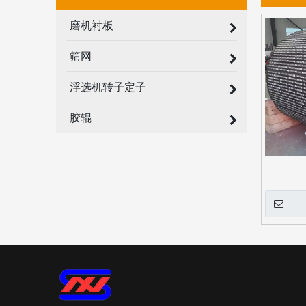
磨机衬板
筛网
浮选机转子定子
胶辊