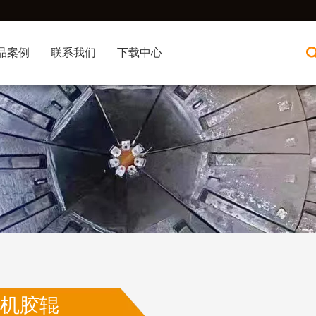
品案例
联系我们
下载中心
机胶辊