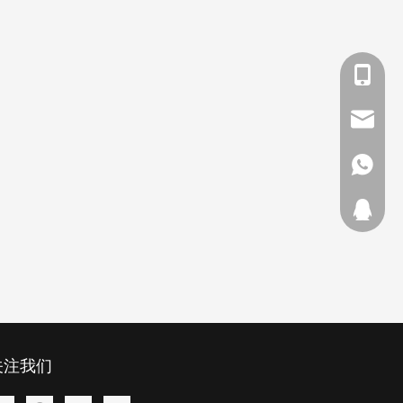
+86-139
+86-198
ansn777
+86-152
bling.sh
+86-152
feliz.fu
2301465
关注我们